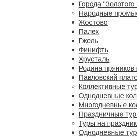
Города "Золотого
Народные промы
Жостово
Палех
Гжель
Финифть
Хрусталь
Родина пряников
Павловский плат
Коллективные ту
Однодневные кол
Многодневные ко
Праздничные ту
Туры на праздник
Однодневные ту