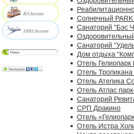
Оздоровительный
Реабилитационно
ЖД билеты
Солнечный PARK 
Санаторий "Бэс Ч
АВИА билеты
Оздоровительный
Санаторий "Удел
Дом отдыха "Ком
Отель Гелиопарк
Отель Тропикана 
Отель Ателика С
Отель Атлас парк
Санаторий Ревит
СРП Дракино
Отель «Гелиопар
Отель Истра Хол