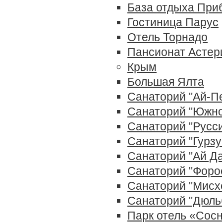
База отдыха При
Гостиница Парус
Отель Торнадо
Пансионат Астер
Крым
Большая Ялта
Санаторий "Ай-П
Санаторий "Южн
Санаторий "Русси
Санаторий "Гурз
Cанаторий "Ай Д
Санаторий "Форо
Санаторий "Мисх
Санаторий "Дюль
Парк отель «Сос