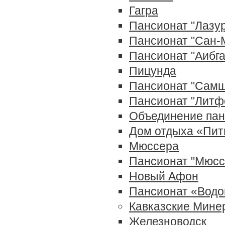
Гагра
Пансионат "Лазу
Пансионат "Сан-
Пансионат "Аибга
Пицунда
Пансионат "Самш
Пансионат "Литф
Объединение пан
Дом отдыха «Пит
Мюссера
Пaнcиoнат "Мюссе
Новый Афон
Пансионат «Водо
Кавказские Мине
Железноводск