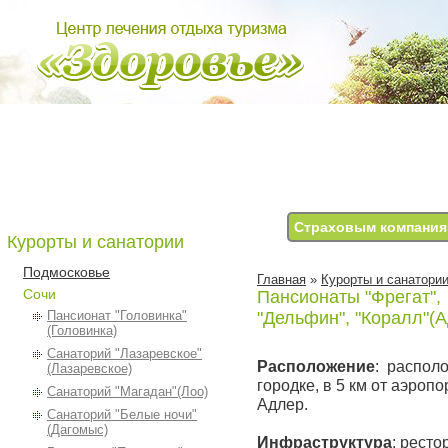
Страховым компани
Курорты и санатории
Подмосковье
Главная
»
Курорты и санатори
Сочи
Пансионаты "Фрегат",
Пансионат "Головинка"
"Дельфин", "Коралл"(
(Головинка)
Санаторий "Лазаревское"
Расположение
: распол
(Лазаревское)
городке, в 5 км от аэропор
Санаторий "Магадан"(Лоо)
Адлер.
Санаторий "Белые ночи"
(Дагомыс)
Инфраструктура
: ресто