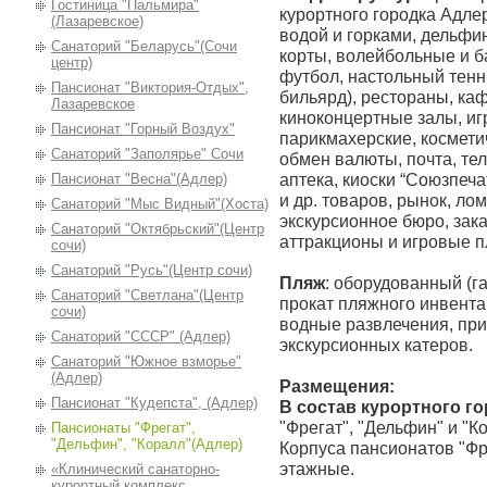
Гостиница "Пальмира"
курортного городка Адле
(Лазаревское)
водой и горками, дельфи
Санаторий "Беларусь"(Сочи
корты, волейбольные и 
центр)
футбол, настольный тенн
Пансионат "Виктория-Отдых",
бильярд), рестораны, каф
Лазаревское
киноконцертные залы, иг
Пансионат "Горный Воздух"
парикмахерские, космети
Санаторий "Заполярье" Сочи
обмен валюты, почта, те
аптека, киоски “Союзпеч
Пансионат "Весна"(Адлер)
и др. товаров, рынок, лом
Санаторий "Мыс Видный"(Хоста)
экскурсионное бюро, зака
Санаторий "Октябрьский"(Центр
аттракционы и игровые 
сочи)
Cанаторий "Русь"(Центр сочи)
Пляж
: оборудованный (га
Санаторий "Светлана"(Центр
прокат пляжного инвента
сочи)
водные развлечения, при
Санаторий "СССР" (Адлер)
экскурсионных катеров.
Cанаторий "Южное взморье"
(Адлер)
Размещения:
Пансионат "Кудепста", (Адлер)
В состав курортного го
"Фрегат", "Дельфин" и "К
Пансионаты "Фрегат",
"Дельфин", "Коралл"(Адлер)
Корпуса пансионатов "Фре
этажные.
«Клинический санаторно-
курортный комплекс