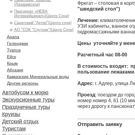
Фрегат – столовая в кор
(Лазаревское)
"шведский стол")
Пансионат «НЕВА
Интернейшенел»(Центр Сочи)
Лечение
: климатолечени
Санаторий "Актер"(Центр сочи)
УЗИ кабинеты, ванное от
АО "СОК "Спутник"(Центр Сочи)
гидромассажными ваннам
Анапа
Цены уточняйте у мен
Геленджик
Туапсе
Расчетный час 08-00
Ейск
Крым
В стоимость входит: п
Абхазия
пользование лежаками
Кавказские Минеральные воды
Адрес
: г. Адлер, улица Л
Другие регионы
Автобусом к морю
Проезд
: поездом до горо
Экскурсионные туры
номер номер 4, 61 (10 ми
через дорогу к пансионат
Праздничные туры
Круизы
Детский отдых
Отправить заявку
Туристам