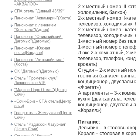
«АКВАЛОО»
2-х местный номер III-кат
СПА отель "Дивный 43°39°"
холодильник, балкон)
2-х местный номер II-кат
Пансионат "Аквамарин"(Хоста)
телевизор, холодильник, 
Пансионат с лечением
2-х местный номер I-кате
"Кристалл"(Адлер)
телевизор, холодильник, 
Пансионат "Олимпийский-
1-местный номер без тел
Дагомыс"(Дагомыс)
1-местный номер с теле
Пансионат «Южная
Люкс 2-х комнатный, 2-ме
ночь»(Вардане)
телевизор, телефон, кон
Пансионат "Автомобилист"
кровать)
(Хоста)
Студия – 2-х местный но
ОК "Дагомыc"(Дагомыс)
гостиная (санузел, ванна
Отель "Прометей клуб"
кондиционер , двуспальна
Лазаревское VIP
«Фрегат»)
"Маринс Парк Отель"(Центр
Апартаменты – 3-х комнат
Сочи)
кухня (два санузла, теле
«Сочи-Бриз» СПА отель(Центр
кондиционер, двуспальна
сочи)
«Коралл»)
Гранд отель Жемчужина(Центр
Сочи)
Питание
:
Отель "Рэдиссон Лазурная"
Дельфин – в столовых ко
(Центр Сочи)
Коралл – столовая в кор
Санаторий "Бирюза"