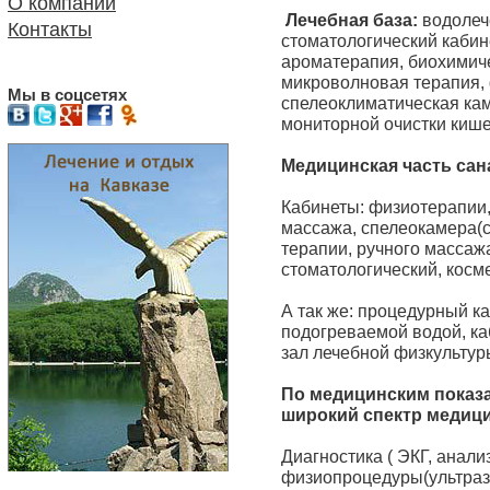
О компании
Лечебная база:
водолеч
Контакты
стоматологический кабин
ароматерапия, биохимиче
микроволновая терапия,
Мы в соцсетях
спелеоклиматическая кам
мониторной очистки киш
Медицинская часть сан
Кабинеты: физиотерапии,
массажа, спелеокамера(с
терапии, ручного массаж
стоматологический, косм
А так же: процедурный ка
подогреваемой водой, ка
зал лечебной физкультуры
По медицинским показ
широкий спектр медици
Диагностика ( ЭКГ, анали
физиопроцедуры(ультразв