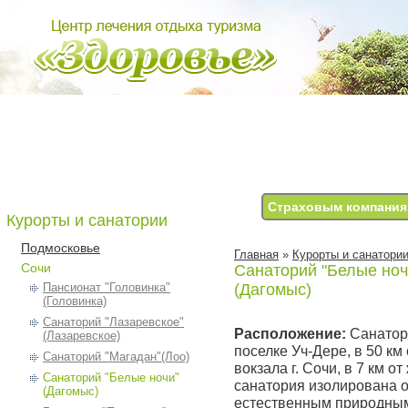
Страховым компани
Курорты и санатории
Подмосковье
Главная
»
Курорты и санатори
Сочи
Санаторий "Белые ноч
Пансионат "Головинка"
(Дагомыс)
(Головинка)
Санаторий "Лазаревское"
Расположение:
Санатор
(Лазаревское)
поселке Уч-Дере, в 50 км 
Санаторий "Магадан"(Лоо)
вокзала г. Сочи, в 7 км о
Санаторий "Белые ночи"
санатория изолирована о
(Дагомыс)
естественным природным 