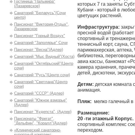
Гостиница "Пальмира"
которых 7 га заняты Суб
(Лазаревское)
Кубани - который в любо
Санаторий "Беларусь"(Сочи
цветущих растений.
центр)
Пансионат "Виктория-Отдых",
Инфраструктура:
закры
Лазаревское
пресной водой (работает 
Пансионат "Горный Воздух"
спортивный и тренажерн
Санаторий "Заполярье" Сочи
теннисный корт, сауна, С
парикмахерская, аптека, 
Пансионат "Весна"(Адлер)
библиотека, переговорный
Санаторий "Мыс Видный"(Хоста)
авиа кассы, банкомат «Р
Санаторий "Октябрьский"(Центр
камера хранения, прачеч
сочи)
детей, дискотеки, экскур
Cанаторий "Русь"(Центр сочи)
Санаторий "Светлана"(Центр
Детям:
детская комната с
сочи)
анимация.
Санаторий "СССР" (Адлер)
Cанаторий "Южное взморье"
Пляж:
мелко галечный в 
(Адлер)
Пансионат "Кудепста", (Адлер)
Размещение:
20 -ти этажный Корпус.
Пансионаты "Фрегат",
"Дельфин", "Коралл"(Адлер)
спортивный комплекс со
переходом.
«Клинический санаторно-
курортный комплекс