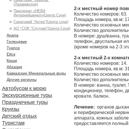
(Лазаревское)
2-х местный номер по
Пансионат «НЕВА
Количество номеров: 63.
Интернейшенел»(Центр Сочи)
Площадь номера, кв.м: 1
Санаторий "Актер"(Центр сочи)
Количество основных мес
АО "СОК "Спутник"(Центр Сочи)
Количество дополнительн
Анапа
В номере: душ/ванна, туа
телефон, двуспальная ил
Геленджик
(кроме номеров на 2-3 эт
Туапсе
Ейск
2-х местный 2-х комна
Крым
Количество номеров: 14.
Абхазия
Площадь номера, кв.м: 3
Кавказские Минеральные воды
Количество основных мес
Количество дополнительн
Другие регионы
В номере: ванна, туалет,
Автобусом к морю
кондиционер, телефон, д
Экскурсионные туры
кровати, балкон.
Праздничные туры
Лечение:
органов дыхан
Круизы
и периферической нервно
Детский отдых
аппарата, кожных забол
Туристам
предоставляется полный 