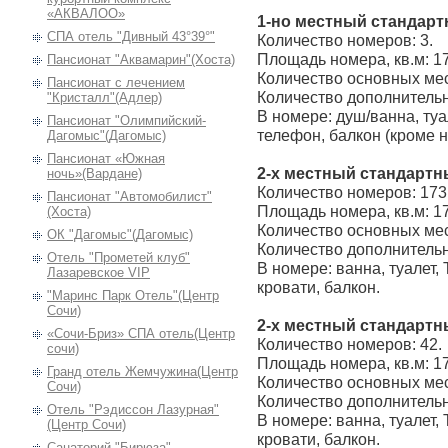
«АКВАЛОО»
1-но местный стандарт
СПА отель "Дивный 43°39°"
Количество номеров: 3.
Площадь номера, кв.м: 1
Пансионат "Аквамарин"(Хоста)
Количество основных мес
Пансионат с лечением
Количество дополнительн
"Кристалл"(Адлер)
В номере: душ/ванна, туа
Пансионат "Олимпийский-
телефон, балкон (кроме н
Дагомыс"(Дагомыс)
Пансионат «Южная
2-х местный стандартн
ночь»(Вардане)
Количество номеров: 173
Пансионат "Автомобилист"
Площадь номера, кв.м: 1
(Хоста)
Количество основных мес
ОК "Дагомыc"(Дагомыс)
Количество дополнительн
Отель "Прометей клуб"
В номере: ванна, туалет,
Лазаревское VIP
кровати, балкон.
"Маринс Парк Отель"(Центр
Сочи)
2-х местный стандартн
«Сочи-Бриз» СПА отель(Центр
Количество номеров: 42.
сочи)
Площадь номера, кв.м: 1
Гранд отель Жемчужина(Центр
Количество основных мес
Сочи)
Количество дополнительн
Отель "Рэдиссон Лазурная"
В номере: ванна, туалет,
(Центр Сочи)
кровати, балкон.
Санаторий "Бирюза"