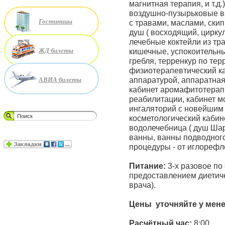
магнитная терапия, и т.д
воздушно-пузырьковые в
Гостиницы
с травами, маслами, скип
душ ( восходящий, цирку
лечебные коктейли из тр
ЖД билеты
кишечные, успокоительные
гребля, терренкур по тер
физиотерапевтический к
АВИА билеты
аппаратурой, аппаратная
кабинет аромафитотерапи
реабилитации, кабинет м
ингаляторий с новейшим
косметологический кабин
водолечебница ( душ Ша
ванны, ванны подводног
процедуры - от иглорефл
Питание:
3-х разовое по
предоставлением диетиче
врача).
Цены уточняйте у мен
Расчётный час:
8:00.