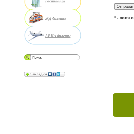
Гостиницы
* - поля
ЖД билеты
АВИА билеты