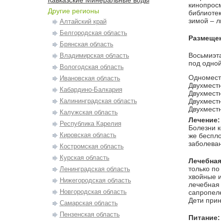
Кавказские Минеральные воды
кинопросм
Другие регионы
библиотек
зимой – л
Алтайский край
Белгородская область
Размеще
Брянская область
Восьмиэт
Владимирская область
под одно
Вологодская область
Одноместн
Ивановская область
Двухместн
Кабардино-Балкария
Двухместн
Калининградская область
Двухместн
Двухместн
Калужская область
Лечение:
Республика Карелия
Болезни к
Кировская область
же беспло
заболеван
Костромская область
Курская область
Лечебная
только по
Ленинградская область
хвойные и
Нижегородская область
лечебная
Новгородская область
сапропеле
Дети прин
Самарская область
Пензенская область
Питание