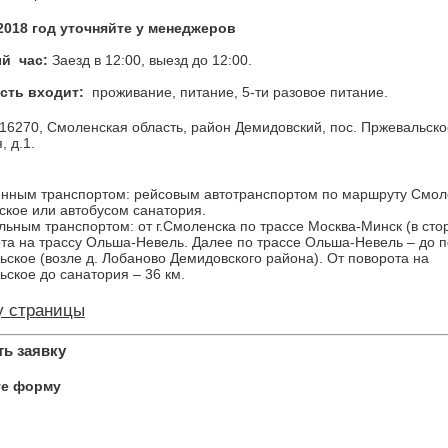
2018 год уточняйте у менеджеров
й час:
Заезд в 12:00, выезд до 12:00.
сть входит:
проживание, питание, 5-ти разовое питание.
16270, Смоленская область, район Демидовский, пос. Пржевальское
, д.1.
нным транспортом: рейсовым автотранспортом по маршруту Смол
кое или автобусом санатория.
ьным транспортом: от г.Смоленска по трассе Москва-Минск (в сто
та на трассу Ольша-Невель. Далее по трассе Ольша-Невель – до п
ское (возле д. Лобаново Демидовского района). От поворота на
ское до санатория – 36 км.
у страницы
ь заявку
те форму