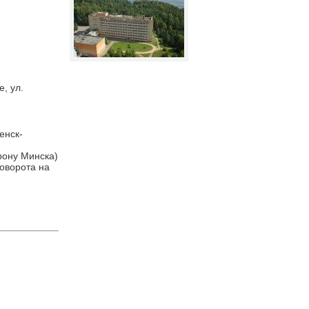
, ул.
енск-
рону Минска)
оворота на