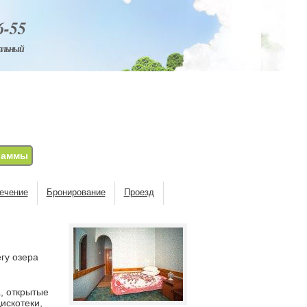
6-55
альный
раммы
ечение
Бронирование
Проезд
гу озера
, открытые
искотеки,