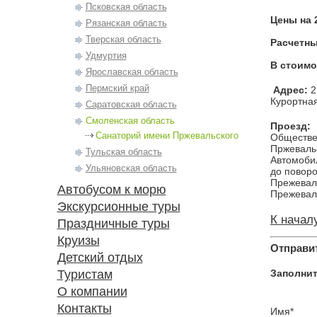
Псковская область
Цены на 
Рязанская область
Тверская область
Расчетны
Удмуртия
В стоимо
Ярославская область
Пермский край
Адрес:
2
Курортная
Саратовская область
Смоленская область
Проезд:
Санаторий имени Пржевальского
Обществе
Пржевальс
Тульская область
Автомобил
Ульяновская область
до поворо
Прежеваль
Автобусом к морю
Прежеваль
Экскурсионные туры
К начал
Праздничные туры
Круизы
Отправит
Детский отдых
Туристам
Заполни
О компании
Контакты
Имя*