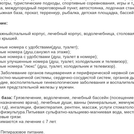
отры, туристические подходы, спортивные соревнования, игры и т.
а, междугородный переговорный пункт, автостоянка, лодочная стан
ыжная база, прокат, терренкур, рыбалка, детская площадка, бассей
ние:
ажный
спальный корпус, лечебный корпус, водолечебница, столова
й крышей.
ые номера с удобствами(душ, туалет);
ые номера (душ,санузел на этаже);
ые номера с удобствами (душ, туалет в номере);
ых улучшенные номера (душ, туалет, холодильник и телевизор);
ые номера "люкс" (душ, туалет, холодильник и телевизор).
Заболевание органов пищеварения и периферической нервной си
остно-мышечной системы, сердечно-сосудистой систем, органов ды
дие, восполительные гинекологические заболевания и воспалител
ия предстательной железы у мужчин.
 база:
Грязелечение, водолечение, лечебный бассейн (посещение
 назначению врача), лечебные души, ванны (минеральные, жемчуж
 т.д), ингаляции, физиотерапия, рентген, массаж, услуги стоматоло
 физкультура.Питьевая сульфатно-кальциево-магниевая вода, мес
вые грязи.
имаются на лечение с 7 лет.
:
Пятиразовое питание.