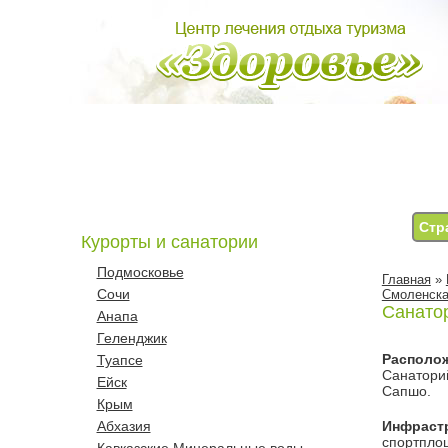
Стр
Курорты и санатории
Подмосковье
Главная
»
Сочи
Смоленска
Санато
Анапа
Геленджик
Располо
Туапсе
Санаторий
Ейск
Сапшо.
Крым
Абхазия
Инфрастр
спортплощ