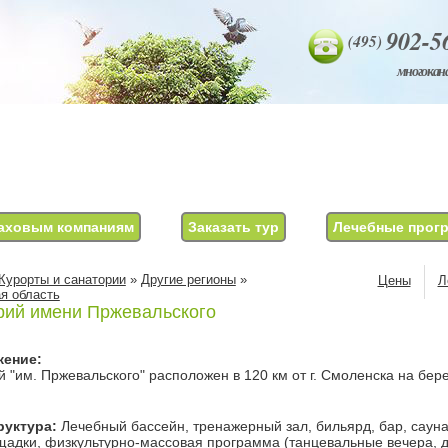
902-5
(495)
многокан
аховым компаниям
Заказать тур
Лечебные прог
Курорты и санатории
»
Другие регионы
»
Цены
Л
я область
рий имени Пржевальского
жение:
 "им. Пржевальского" расположен в 120 км от г. Смоленска на бере
уктура:
Лечебный бассейн, тренажерный зал, бильярд, бар, сауна
адки, физкультурно-массовая программа (танцевальные вечера, д