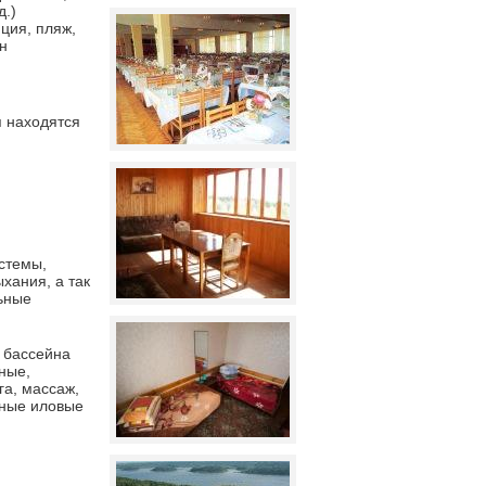
д.)
ция, пляж,
н
я находятся
стемы,
хания, а так
ьные
 бассейна
ные,
га, массаж,
тные иловые