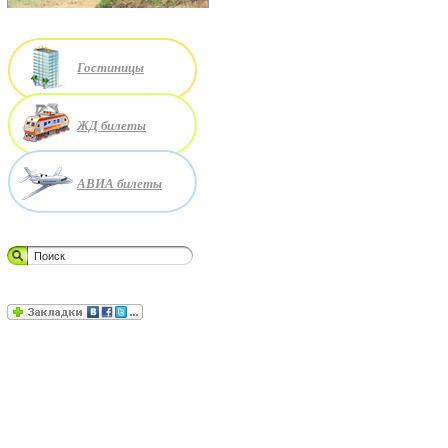
Гостиницы
ЖД билеты
АВИА билеты