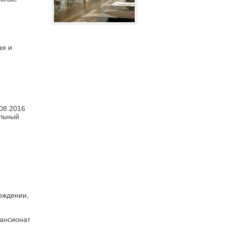
ая и
08.2016
ольный
рождении,
пансионат