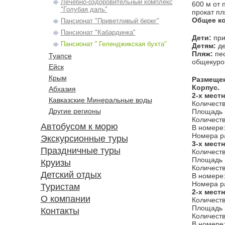
Лечебно-оздоровительный комплекс
600 м от 
"Голубая даль"
прокат пл
Общее ко
Пансионат "Приветливый берег"
Пансионат "Кабардинка"
Дети:
при
Пансионат '' Геленджикская бухта"
Детям:
де
Пляж:
пес
Туапсе
общекурор
Ейск
Крым
Размеще
Корпус.
Абхазия
2-х мест
Кавказские Минеральные воды
Количеств
Другие регионы
Площадь н
Количеств
Автобусом к морю
В номере:
Номера ра
Экскурсионные туры
3-х мест
Праздничные туры
Количеств
Площадь н
Круизы
Количеств
Детский отдых
В номере:
Номера ра
Туристам
2-х мест
О компании
Количеств
Площадь н
Контакты
Количеств
В номере: