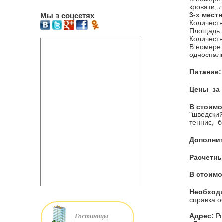
кровати, 
3-х мест
Мы в соцсетях
Количеств
Площадь н
Количеств
В номере:
односпаль
Питание:
Цены за 
В стоимо
"шведский
теннис, б
Дополни
Расчетны
В стоимо
Необход
справка о
Гостиницы
Адрес:
Ро