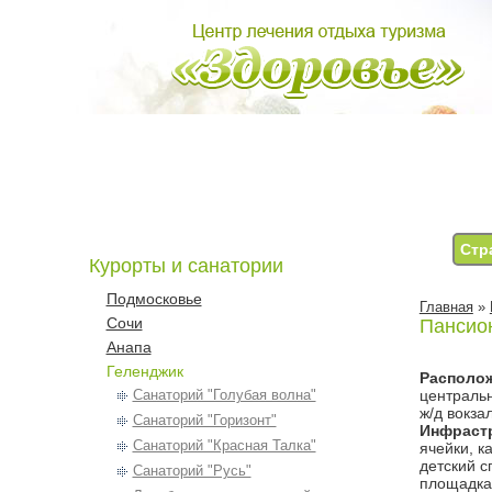
Стр
Курорты и санатории
Подмосковье
Главная
»
Сочи
Пансион
Анапа
Геленджик
Располо
Санаторий "Голубая волна"
центральн
ж/д вокза
Санаторий "Горизонт"
Инфрастр
Санаторий "Красная Талка"
ячейки, к
детский с
Санаторий "Русь"
площадка