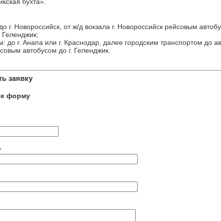
кская бухта».
до г. Новороссийск, от ж/д вокзала г. Новороссийск рейсовым автоб
г. Геленджик;
: до г. Анапа или г. Краснодар, далее городским транспортом до а
совым автобусом до г. Геленджик.
ь заявку
те форму
*