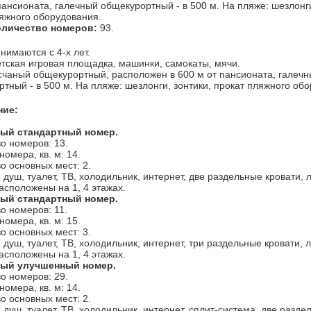
пансионата, галечный общекурортный - в 500 м. На пляже: шезлонги
яжного оборудования.
личество номеров:
93.
нимаются с 4-х лет.
тская игровая площадка, машинки, самокаты, мячи.
чаный общекурортный, расположен в 600 м от пансионата, галеч
тный - в 500 м. На пляже: шезлонги, зонтики, прокат пляжного об
ние:
ный стандартный номер.
о номеров: 13.
омера, кв. м: 14.
о основных мест: 2.
 душ, туалет, ТВ, холодильник, интернет, две раздельные кровати, 
сположены на 1, 4 этажах.
ный стандартный номер.
о номеров: 11.
омера, кв. м: 15.
о основных мест: 3.
 душ, туалет, ТВ, холодильник, интернет, три раздельные кровати, 
сположены на 1, 4 этажах.
ный улучшенный номер.
о номеров: 29.
омера, кв. м: 14.
о основных мест: 2.
 душ, туалет, ТВ, холодильник, интернет, сплит-система, две разде