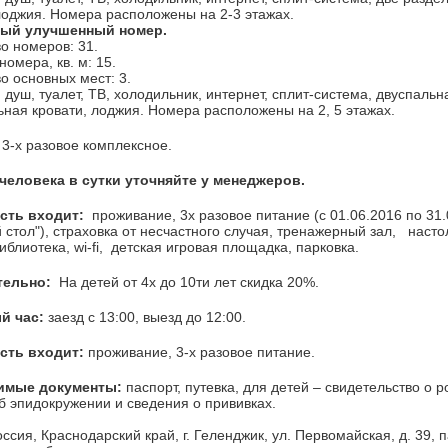
лоджия. Номера расположены на 2-3 этажах.
ный улучшенный номер.
о номеров: 31.
омера, кв. м: 15.
о основных мест: 3.
 душ, туалет, ТВ, холодильник, интернет, сплит-система, двуспальн
ная кровати, лоджия. Номера расположены на 2, 5 этажах.
3-х разовое комплексное.
человека в сутки уточняйте у менеджеров.
сть входит:
проживание, 3х разовое питание (c 01.06.2016 по 31.
 стол"), страховка от несчастного случая, тренажерный зал, наст
иблиотека, wi-fi, детская игровая площадка, парковка.
тельно:
На детей от 4х до 10ти лет скидка 20%.
й час:
заезд с 13:00, выезд до 12:00.
сть входит:
проживание, 3-х разовое питание.
имые документы:
паспорт, путевка, для детей – свидетельство о 
б эпидокружении и сведения о прививках.
ссия, Краснодарский край, г. Геленджик, ул. Первомайская, д. 39, 