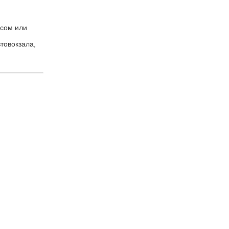
усом или
втовокзала,