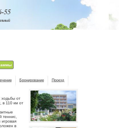
6-55
альный
раммы
ечение
Бронирование
Проезд
 ходьбы от
 в 110 км от
озитные
й теннис,
 игровая
оложен в