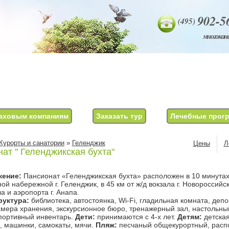
902-5
(495)
многокан
аховым компаниям
Заказать тур
Лечебные прог
Курорты и санатории
»
Геленджик
Цены
Л
ат '' Геленджикская бухта"
жение:
Пансионат «Геленджикская бухта» расположен в 10 минутах
ой набережной г. Геленджик, в 45 км от ж/д вокзала г. Новороссийск,
ла и аэропорта г. Анапа.
уктура:
библиотека, автостоянка, Wi-Fi, гладильная комната, деп
амера хранения, экскурсионное бюро, тренажерный зал, настольны
портивный инвентарь.
Дети:
принимаются с 4-х лет.
Детям:
детская
, машинки, самокаты, мячи.
Пляж:
песчаный общекурортный, расп