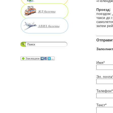
«Геленджи
Проезд:
ЖД билеты
поездом: 
такси до 
самолетом
АВИА билеты
затем рей
Отправит
Заполни
Имя*
Эл. почта
Телефон*
Текст*