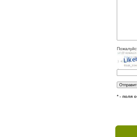
Пожалуйст
* - поля